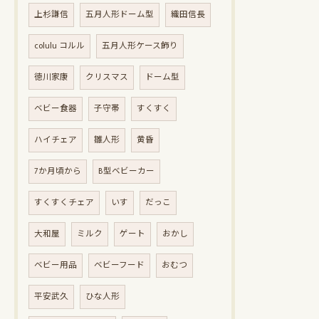
上杉謙信
五月人形ドーム型
織田信長
colulu コルル
五月人形ケース飾り
徳川家康
クリスマス
ドーム型
ベビー食器
子守帯
すくすく
ハイチェア
雛人形
黄昏
7か月頃から
B型ベビーカー
すくすくチェア
いす
だっこ
大和屋
ミルク
ゲート
おかし
ベビー用品
ベビーフード
おむつ
平安武久
ひな人形