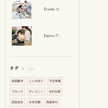
【Combi コンビ】 ネムリラ Auto plus NS
【Aprica アップリカ】クルリラ エックス プラスAC
タグ
Tags
前田慶次
こいのぼり
平安翠鳳
ブロック
ディズニー
毛利元就
武田信玄
本多忠勝
真田幸村