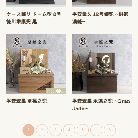
ケース飾り ドーム型 8号
平安武久 12号御兜 ~紺裾
徳川家康兜 黒
濃縅~
平安翠鳳 至福之兜
平安翠鳳 永遠之兜 ~Gran
Jade~
1
2
3
4
5
...
6