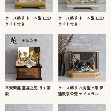
ケース飾り ドーム型 LED
ケース飾り ドーム型 LED
ライト付き
ライト付き
平安翠鳳 至福之兜 うす茶
ケース飾り 六角型 8号 伊
段
達政宗公兜 ナチュラル