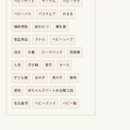
ベビーゲート
サークル
ベビーマグ
ベビーバス
バスチェア
おまる
補助便座
紙おむつ
離乳食
衛生用品
ラトル
ベビーソープ
浴衣
水着
ビーチバッグ
扇風機
人気
浮き輪
甚平
セール
子ども服
女の子
男の子
春物
夏物
赤ちゃんデパート水谷蟹江店
名古屋市
ベビーグッズ
ベビー服