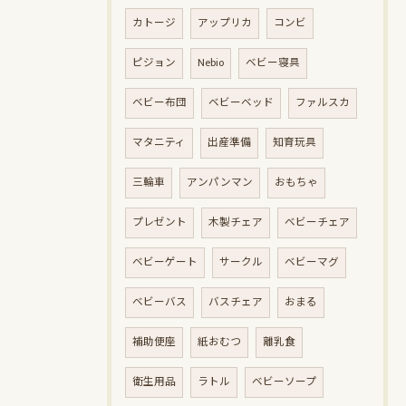
カトージ
アップリカ
コンビ
ピジョン
Nebio
ベビー寝具
ベビー布団
ベビーベッド
ファルスカ
マタニティ
出産準備
知育玩具
三輪車
アンパンマン
おもちゃ
プレゼント
木製チェア
ベビーチェア
ベビーゲート
サークル
ベビーマグ
ベビーバス
バスチェア
おまる
補助便座
紙おむつ
離乳食
衛生用品
ラトル
ベビーソープ