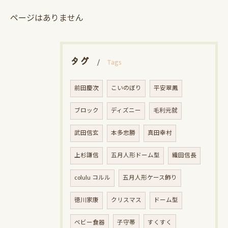
ページはありません
タグ
Tags
前田慶次
こいのぼり
平安翠鳳
ブロック
ディズニー
毛利元就
武田信玄
本多忠勝
真田幸村
上杉謙信
五月人形ドーム型
織田信長
colulu コルル
五月人形ケース飾り
徳川家康
クリスマス
ドーム型
ベビー食器
子守帯
すくすく