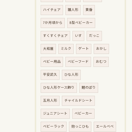
ハイチェア
雛人形
黄昏
7か月頃から
B型ベビーカー
すくすくチェア
いす
だっこ
大和屋
ミルク
ゲート
おかし
ベビー用品
ベビーフード
おむつ
平安武久
ひな人形
ひな人形ケース飾り
鯉のぼり
五月人形
チャイルドシート
ジュニアシート
ベビーカー
ベビーラック
抱っこひも
エールベベ