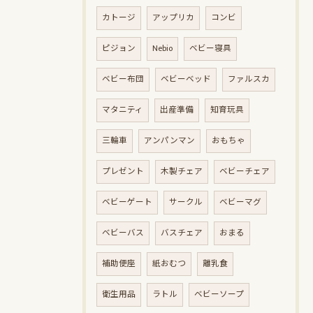
カトージ
アップリカ
コンビ
ピジョン
Nebio
ベビー寝具
ベビー布団
ベビーベッド
ファルスカ
マタニティ
出産準備
知育玩具
三輪車
アンパンマン
おもちゃ
プレゼント
木製チェア
ベビーチェア
ベビーゲート
サークル
ベビーマグ
ベビーバス
バスチェア
おまる
補助便座
紙おむつ
離乳食
衛生用品
ラトル
ベビーソープ