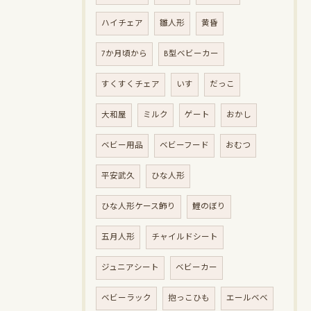
ハイチェア
雛人形
黄昏
7か月頃から
B型ベビーカー
すくすくチェア
いす
だっこ
大和屋
ミルク
ゲート
おかし
ベビー用品
ベビーフード
おむつ
平安武久
ひな人形
ひな人形ケース飾り
鯉のぼり
五月人形
チャイルドシート
ジュニアシート
ベビーカー
ベビーラック
抱っこひも
エールベベ