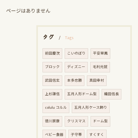
ページはありません
タグ
Tags
前田慶次
こいのぼり
平安翠鳳
ブロック
ディズニー
毛利元就
武田信玄
本多忠勝
真田幸村
上杉謙信
五月人形ドーム型
織田信長
colulu コルル
五月人形ケース飾り
徳川家康
クリスマス
ドーム型
ベビー食器
子守帯
すくすく