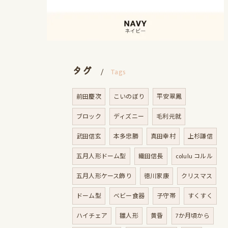
タグ
Tags
前田慶次
こいのぼり
平安翠鳳
ブロック
ディズニー
毛利元就
武田信玄
本多忠勝
真田幸村
上杉謙信
五月人形ドーム型
織田信長
colulu コルル
五月人形ケース飾り
徳川家康
クリスマス
ドーム型
ベビー食器
子守帯
すくすく
ハイチェア
雛人形
黄昏
7か月頃から