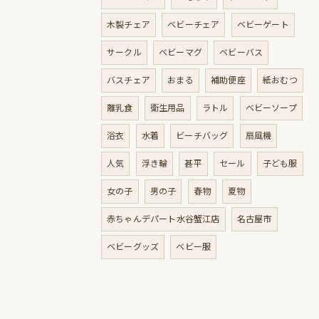
木製チェア
ベビーチェア
ベビーゲート
サークル
ベビーマグ
ベビーバス
バスチェア
おまる
補助便座
紙おむつ
離乳食
衛生用品
ラトル
ベビーソープ
浴衣
水着
ビーチバッグ
扇風機
人気
浮き輪
甚平
セール
子ども服
女の子
男の子
春物
夏物
赤ちゃんデパート水谷蟹江店
名古屋市
ベビーグッズ
ベビー服