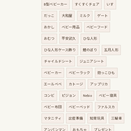
B型ベビーカー
すくすくチェア
いす
だっこ
大和屋
ミルク
ゲート
おかし
ベビー用品
ベビーフード
おむつ
平安武久
ひな人形
ひな人形ケース飾り
鯉のぼり
五月人形
チャイルドシート
ジュニアシート
ベビーカー
ベビーラック
抱っこひも
エールベベ
カトージ
アップリカ
コンビ
ピジョン
Nebio
ベビー寝具
ベビー布団
ベビーベッド
ファルスカ
マタニティ
出産準備
知育玩具
三輪車
アンパンマン
おもちゃ
プレゼント