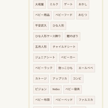
大和屋
ミルク
ゲート
おかし
ベビー用品
ベビーフード
おむつ
平安武久
ひな人形
ひな人形ケース飾り
鯉のぼり
五月人形
チャイルドシート
ジュニアシート
ベビーカー
ベビーラック
抱っこひも
エールベベ
カトージ
アップリカ
コンビ
ピジョン
Nebio
ベビー寝具
ベビー布団
ベビーベッド
ファルスカ