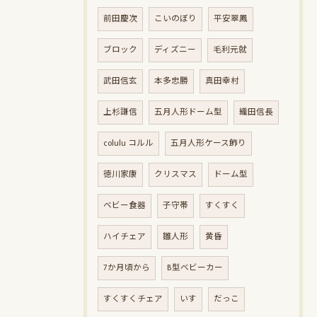
前田慶次
こいのぼり
平安翠鳳
ブロック
ディズニー
毛利元就
武田信玄
本多忠勝
真田幸村
上杉謙信
五月人形ドーム型
織田信長
colulu コルル
五月人形ケース飾り
徳川家康
クリスマス
ドーム型
ベビー食器
子守帯
すくすく
ハイチェア
雛人形
黄昏
7か月頃から
B型ベビーカー
すくすくチェア
いす
だっこ