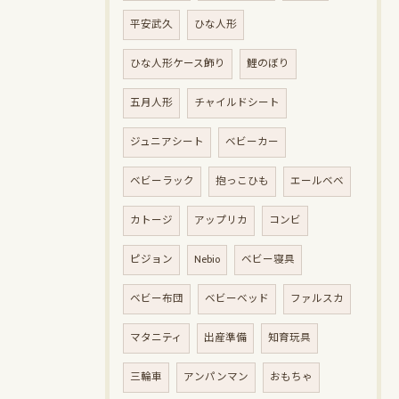
平安武久
ひな人形
ひな人形ケース飾り
鯉のぼり
五月人形
チャイルドシート
ジュニアシート
ベビーカー
ベビーラック
抱っこひも
エールベベ
カトージ
アップリカ
コンビ
ピジョン
Nebio
ベビー寝具
ベビー布団
ベビーベッド
ファルスカ
マタニティ
出産準備
知育玩具
三輪車
アンパンマン
おもちゃ