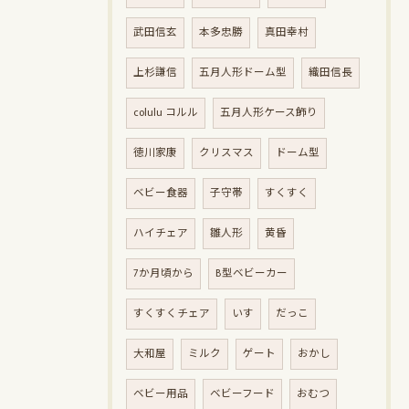
武田信玄
本多忠勝
真田幸村
上杉謙信
五月人形ドーム型
織田信長
colulu コルル
五月人形ケース飾り
徳川家康
クリスマス
ドーム型
ベビー食器
子守帯
すくすく
ハイチェア
雛人形
黄昏
7か月頃から
B型ベビーカー
すくすくチェア
いす
だっこ
大和屋
ミルク
ゲート
おかし
ベビー用品
ベビーフード
おむつ