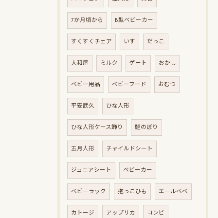
7か月頃から
B型ベビーカー
すくすくチェア
いす
だっこ
大和屋
ミルク
ゲート
おかし
ベビー用品
ベビーフード
おむつ
平安武久
ひな人形
ひな人形ケース飾り
鯉のぼり
五月人形
チャイルドシート
ジュニアシート
ベビーカー
ベビーラック
抱っこひも
エールベベ
カトージ
アップリカ
コンビ