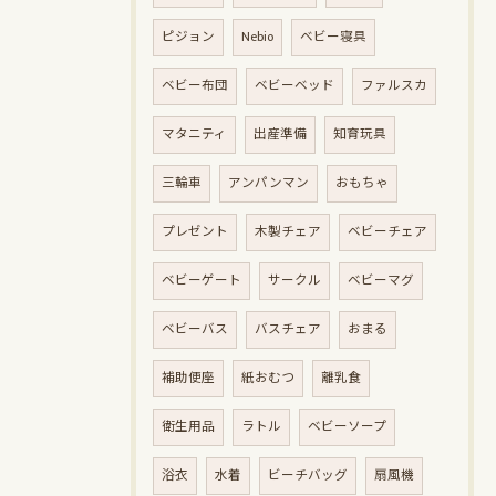
ピジョン
Nebio
ベビー寝具
ベビー布団
ベビーベッド
ファルスカ
マタニティ
出産準備
知育玩具
三輪車
アンパンマン
おもちゃ
プレゼント
木製チェア
ベビーチェア
ベビーゲート
サークル
ベビーマグ
ベビーバス
バスチェア
おまる
補助便座
紙おむつ
離乳食
衛生用品
ラトル
ベビーソープ
浴衣
水着
ビーチバッグ
扇風機