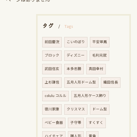
ページはありません
タグ
Tags
前田慶次
こいのぼり
平安翠鳳
ブロック
ディズニー
毛利元就
武田信玄
本多忠勝
真田幸村
上杉謙信
五月人形ドーム型
織田信長
colulu コルル
五月人形ケース飾り
徳川家康
クリスマス
ドーム型
ベビー食器
子守帯
すくすく
ハイチェア
雛人形
黄昏