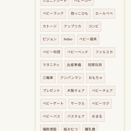
ジュニアシート
ベビーカー
ベビーラック
抱っこひも
エールベベ
カトージ
アップリカ
コンビ
ピジョン
Nebio
ベビー寝具
ベビー布団
ベビーベッド
ファルスカ
マタニティ
出産準備
知育玩具
三輪車
アンパンマン
おもちゃ
プレゼント
木製チェア
ベビーチェア
ベビーゲート
サークル
ベビーマグ
ベビーバス
バスチェア
おまる
補助便座
紙おむつ
離乳食