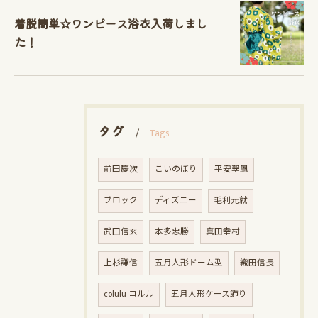
着脱簡単☆ワンピース浴衣入荷しまし
た！
タグ
Tags
前田慶次
こいのぼり
平安翠鳳
ブロック
ディズニー
毛利元就
武田信玄
本多忠勝
真田幸村
上杉謙信
五月人形ドーム型
織田信長
colulu コルル
五月人形ケース飾り