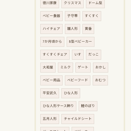
徳川家康
クリスマス
ドーム型
ベビー食器
子守帯
すくすく
ハイチェア
雛人形
黄昏
7か月頃から
B型ベビーカー
すくすくチェア
いす
だっこ
大和屋
ミルク
ゲート
おかし
ベビー用品
ベビーフード
おむつ
平安武久
ひな人形
ひな人形ケース飾り
鯉のぼり
五月人形
チャイルドシート