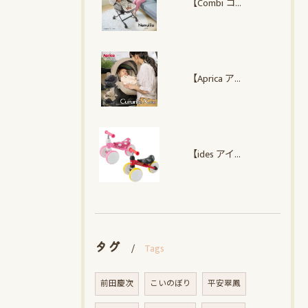
【Combi コンビ】 ネムリラ Auto plus NS
【Aprica アップリカ】クルリラ エックス プラスAC
【ides アイデス】 D-Bike mini ワイド ミッキー・ミニー
タグ
Tags
前田慶次
こいのぼり
平安翠鳳