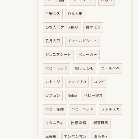
ベビー用品
ベビーフード
おむつ
平安武久
ひな人形
ひな人形ケース飾り
鯉のぼり
五月人形
チャイルドシート
ジュニアシート
ベビーカー
ベビーラック
抱っこひも
エールベベ
カトージ
アップリカ
コンビ
ピジョン
Nebio
ベビー寝具
ベビー布団
ベビーベッド
ファルスカ
マタニティ
出産準備
知育玩具
三輪車
アンパンマン
おもちゃ