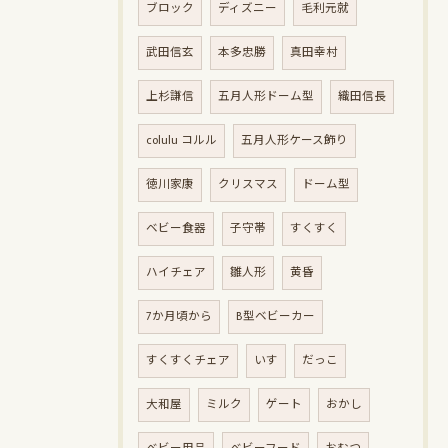
ブロック
ディズニー
毛利元就
武田信玄
本多忠勝
真田幸村
上杉謙信
五月人形ドーム型
織田信長
colulu コルル
五月人形ケース飾り
徳川家康
クリスマス
ドーム型
ベビー食器
子守帯
すくすく
ハイチェア
雛人形
黄昏
7か月頃から
B型ベビーカー
すくすくチェア
いす
だっこ
大和屋
ミルク
ゲート
おかし