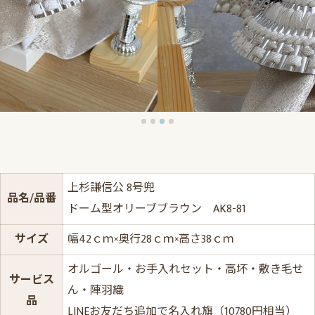
上杉謙信公 8号兜
品名/品番
ドーム型オリーブブラウン AK8-81
サイズ
幅42ｃｍ×奥行28ｃｍ×高さ38ｃｍ
オルゴール・お手入れセット・高坏・敷き毛せ
サービス
ん・陣羽織
品
LINEお友だち追加で名入れ旗（10780円相当）