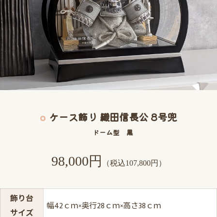
ケース飾り 織田信長公 8号兜
ドーム型 黒
98,000円
（税込107,800円）
飾り台
幅42ｃｍ×奥行28ｃｍ×高さ38ｃｍ
サイズ