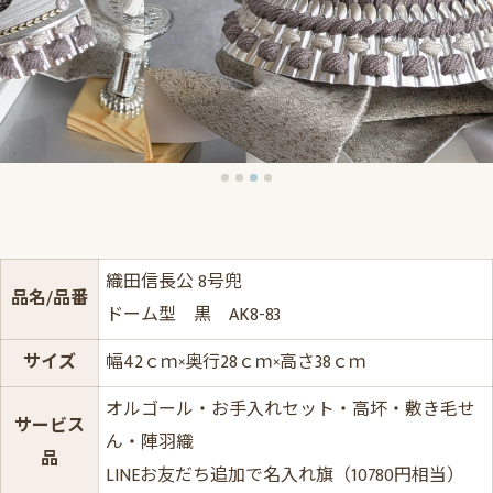
織田信長公 8号兜
品名/品番
ドーム型 黒 AK8-83
サイズ
幅42ｃｍ×奥行28ｃｍ×高さ38ｃｍ
オルゴール・お手入れセット・高坏・敷き毛せ
サービス
ん・陣羽織
品
LINEお友だち追加で名入れ旗（10780円相当）