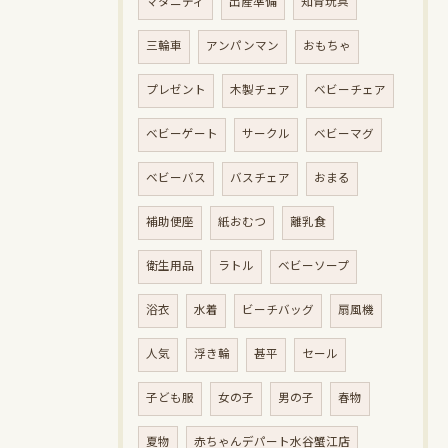
マタニティ
出産準備
知育玩具
三輪車
アンパンマン
おもちゃ
プレゼント
木製チェア
ベビーチェア
ベビーゲート
サークル
ベビーマグ
ベビーバス
バスチェア
おまる
補助便座
紙おむつ
離乳食
衛生用品
ラトル
ベビーソープ
浴衣
水着
ビーチバッグ
扇風機
人気
浮き輪
甚平
セール
子ども服
女の子
男の子
春物
夏物
赤ちゃんデパート水谷蟹江店