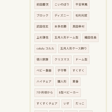
前田慶次
こいのぼり
平安翠鳳
ブロック
ディズニー
毛利元就
武田信玄
本多忠勝
真田幸村
上杉謙信
五月人形ドーム型
織田信長
colulu コルル
五月人形ケース飾り
徳川家康
クリスマス
ドーム型
ベビー食器
子守帯
すくすく
ハイチェア
雛人形
黄昏
7か月頃から
B型ベビーカー
すくすくチェア
いす
だっこ