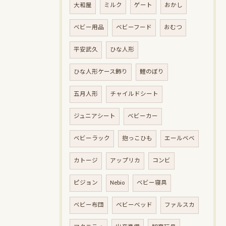
大和屋
ミルク
ゲート
おかし
ベビー用品
ベビーフード
おむつ
平安武久
ひな人形
ひな人形ケース飾り
鯉のぼり
五月人形
チャイルドシート
ジュニアシート
ベビーカー
ベビーラック
抱っこひも
エールベベ
カトージ
アップリカ
コンビ
ピジョン
Nebio
ベビー寝具
ベビー布団
ベビーベッド
ファルスカ