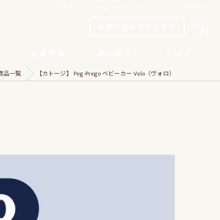
【カトージ】 Peg-Prego ベビーカー Volo（ヴォロ）
お問い合わせはこちら
企業情報
商品紹介
ブログ
商品一覧
【カトージ】 Peg-Prego ベビーカー Volo（ヴォロ）
当社取り組み
リクルート
「名古屋市SDGs債」への投資表明