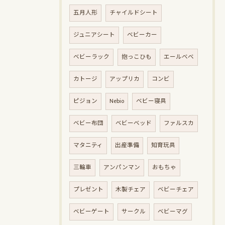
五月人形
チャイルドシート
ジュニアシート
ベビーカー
ベビーラック
抱っこひも
エールベベ
カトージ
アップリカ
コンビ
ピジョン
Nebio
ベビー寝具
ベビー布団
ベビーベッド
ファルスカ
マタニティ
出産準備
知育玩具
三輪車
アンパンマン
おもちゃ
プレゼント
木製チェア
ベビーチェア
ベビーゲート
サークル
ベビーマグ