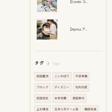
【Combi コンビ】 ネムリラ Auto plus NS
【Aprica アップリカ】クルリラ エックス プラスAC
タグ
Tags
前田慶次
こいのぼり
平安翠鳳
ブロック
ディズニー
毛利元就
武田信玄
本多忠勝
真田幸村
上杉謙信
五月人形ドーム型
織田信長