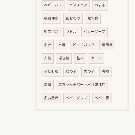
ベビーバス
バスチェア
おまる
補助便座
紙おむつ
離乳食
衛生用品
ラトル
ベビーソープ
浴衣
水着
ビーチバッグ
扇風機
人気
浮き輪
甚平
セール
子ども服
女の子
男の子
春物
夏物
赤ちゃんデパート水谷蟹江店
名古屋市
ベビーグッズ
ベビー服