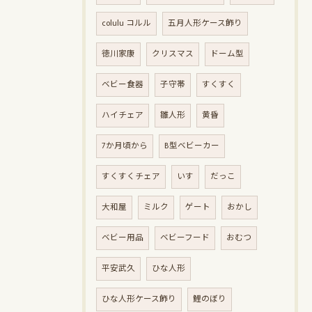
colulu コルル
五月人形ケース飾り
徳川家康
クリスマス
ドーム型
ベビー食器
子守帯
すくすく
ハイチェア
雛人形
黄昏
7か月頃から
B型ベビーカー
すくすくチェア
いす
だっこ
大和屋
ミルク
ゲート
おかし
ベビー用品
ベビーフード
おむつ
平安武久
ひな人形
ひな人形ケース飾り
鯉のぼり