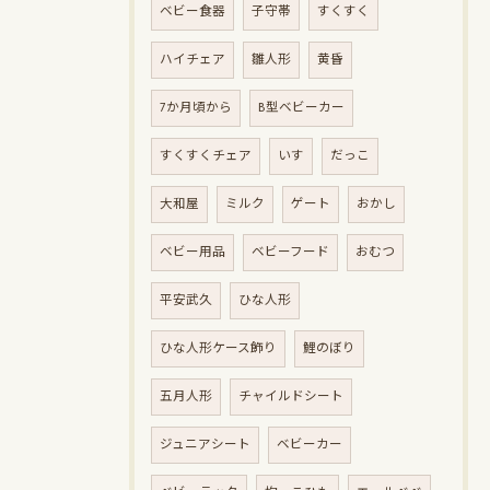
ベビー食器
子守帯
すくすく
ハイチェア
雛人形
黄昏
7か月頃から
B型ベビーカー
すくすくチェア
いす
だっこ
大和屋
ミルク
ゲート
おかし
ベビー用品
ベビーフード
おむつ
平安武久
ひな人形
ひな人形ケース飾り
鯉のぼり
五月人形
チャイルドシート
ジュニアシート
ベビーカー