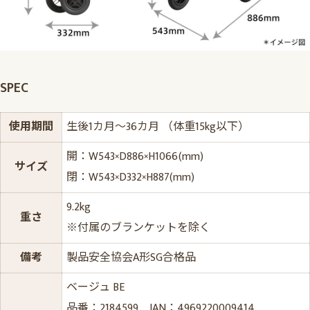
SPEC
使用期間
生後1カ月～36カ月 （体重15kg以下）
開：W543×D886×H1066(mm)
サイズ
閉：W543×D332×H887(mm)
9.2kg
重さ
※付属のブランケットを除く
備考
製品安全協会A形SG合格品
ベージュ BE
品番：2184599 JAN：4969220009414