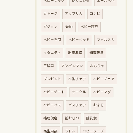
ベビーラック
抱っこひも
エールベベ
カトージ
アップリカ
コンビ
ピジョン
Nebio
ベビー寝具
ベビー布団
ベビーベッド
ファルスカ
マタニティ
出産準備
知育玩具
三輪車
アンパンマン
おもちゃ
プレゼント
木製チェア
ベビーチェア
ベビーゲート
サークル
ベビーマグ
ベビーバス
バスチェア
おまる
補助便座
紙おむつ
離乳食
衛生用品
ラトル
ベビーソープ