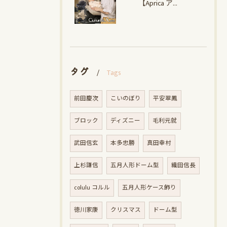
【Aprica アップリカ】クルリラ エックス プラスAC
タグ
Tags
前田慶次
こいのぼり
平安翠鳳
ブロック
ディズニー
毛利元就
武田信玄
本多忠勝
真田幸村
上杉謙信
五月人形ドーム型
織田信長
colulu コルル
五月人形ケース飾り
徳川家康
クリスマス
ドーム型