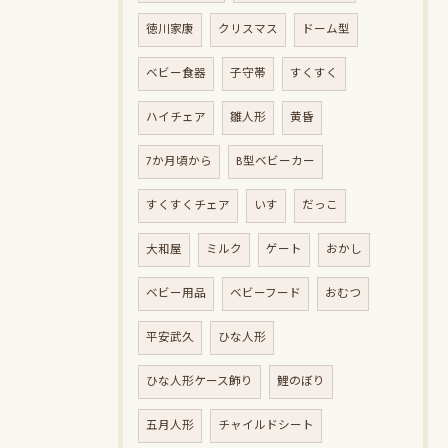
徳川家康
クリスマス
ドーム型
ベビー食器
子守帯
すくすく
ハイチェア
雛人形
黄昏
7か月頃から
B型ベビーカー
すくすくチェア
いす
だっこ
大和屋
ミルク
ゲート
おかし
ベビー用品
ベビーフード
おむつ
平安武久
ひな人形
ひな人形ケース飾り
鯉のぼり
五月人形
チャイルドシート