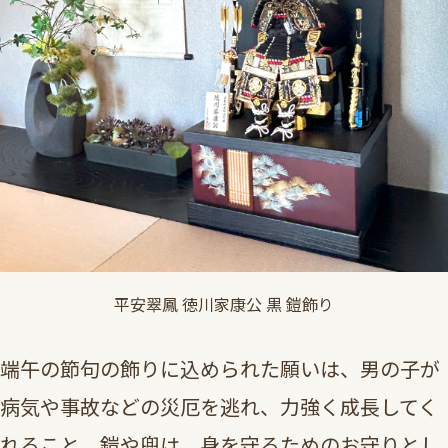
平安翠鳳 徳川家康公 黒 鎧飾り
端午の節句の飾りに込められた願いは、男の子が
病気や事故などの災厄を逃れ、力強く成長してく
れること。鎧や兜は、身を守るためのお守りとし