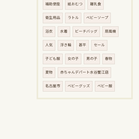
補助便座
紙おむつ
離乳食
衛生用品
ラトル
ベビーソープ
浴衣
水着
ビーチバッグ
扇風機
人気
浮き輪
甚平
セール
子ども服
女の子
男の子
春物
夏物
赤ちゃんデパート水谷蟹江店
名古屋市
ベビーグッズ
ベビー服