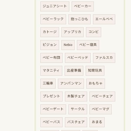
ジュニアシート
ベビーカー
ベビーラック
抱っこひも
エールベベ
カトージ
アップリカ
コンビ
ピジョン
Nebio
ベビー寝具
ベビー布団
ベビーベッド
ファルスカ
マタニティ
出産準備
知育玩具
三輪車
アンパンマン
おもちゃ
プレゼント
木製チェア
ベビーチェア
ベビーゲート
サークル
ベビーマグ
ベビーバス
バスチェア
おまる