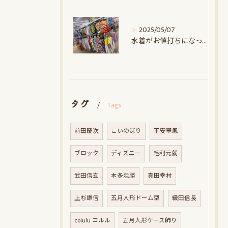
2025/05/07
水着がお値打ちになってます！！｜赤ちゃんデパート水谷
タグ
Tags
前田慶次
こいのぼり
平安翠鳳
ブロック
ディズニー
毛利元就
武田信玄
本多忠勝
真田幸村
上杉謙信
五月人形ドーム型
織田信長
colulu コルル
五月人形ケース飾り