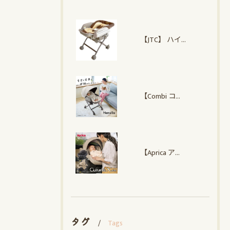
【JTC】 ハイローオートスイングラック
【Combi コンビ】 ネムリラ Auto plus NS
【Aprica アップリカ】クルリラ エックス プラスAC
タグ
Tags