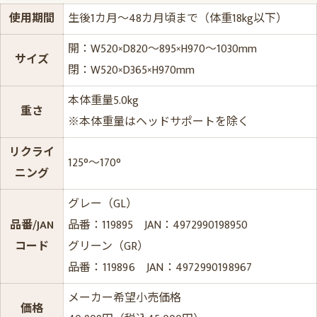
使用期間
生後1カ月～48カ月頃まで（体重18kg以下）
開：W520×D820～895×H970～1030mm
サイズ
閉：W520×D365×H970mm
本体重量5.0kg
重さ
※本体重量はヘッドサポートを除く
リクライ
125°～170°
ニング
グレー（GL）
品番/JAN
品番：119895 JAN：4972990198950
コード
グリーン（GR）
品番：119896 JAN：4972990198967
メーカー希望小売価格
価格