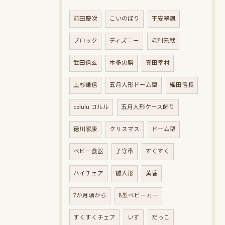
前田慶次
こいのぼり
平安翠鳳
ブロック
ディズニー
毛利元就
武田信玄
本多忠勝
真田幸村
上杉謙信
五月人形ドーム型
織田信長
colulu コルル
五月人形ケース飾り
徳川家康
クリスマス
ドーム型
ベビー食器
子守帯
すくすく
ハイチェア
雛人形
黄昏
7か月頃から
B型ベビーカー
すくすくチェア
いす
だっこ