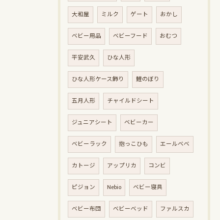
大和屋
ミルク
ゲート
おかし
ベビー用品
ベビーフード
おむつ
平安武久
ひな人形
ひな人形ケース飾り
鯉のぼり
五月人形
チャイルドシート
ジュニアシート
ベビーカー
ベビーラック
抱っこひも
エールベベ
カトージ
アップリカ
コンビ
ピジョン
Nebio
ベビー寝具
ベビー布団
ベビーベッド
ファルスカ