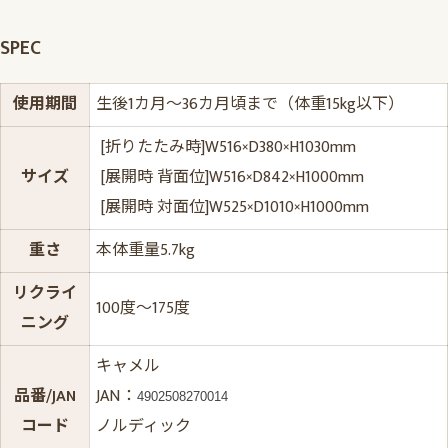
SPEC
使用期間
生後1カ月～36カ月頃まで（体重15kg以下）
[折りたたみ時]W516×D380×H1030mm
サイズ
[展開時 背面位]W516×D842×H1000mm
[展開時 対面位]W525×D1010×H1000mm
重さ
本体重量5.7kg
リクライ
100度〜175度
ニング
キャメル
品番/JAN
JAN：
4902508270014
コード
ノルディック