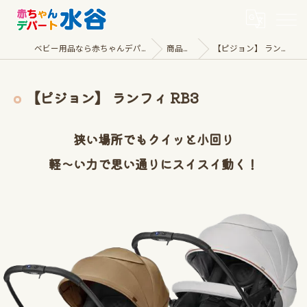
ベビー用品なら赤ちゃんデパート水谷
商品一覧
【ピジョン】 ランフィ RB3
【ピジョン】 ランフィ RB3
狭い場所でもクイッと小回り
軽〜い力で思い通りにスイスイ動く！