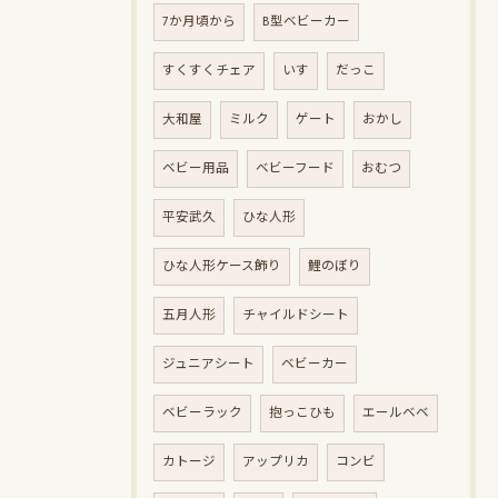
7か月頃から
B型ベビーカー
すくすくチェア
いす
だっこ
大和屋
ミルク
ゲート
おかし
ベビー用品
ベビーフード
おむつ
平安武久
ひな人形
ひな人形ケース飾り
鯉のぼり
五月人形
チャイルドシート
ジュニアシート
ベビーカー
ベビーラック
抱っこひも
エールベベ
カトージ
アップリカ
コンビ