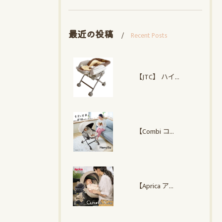
最近の投稿
Recent Posts
【JTC】 ハイローオートスイングラック
【Combi コンビ】 ネムリラ Auto plus NS
【Aprica アップリカ】クルリラ エックス プラスAC