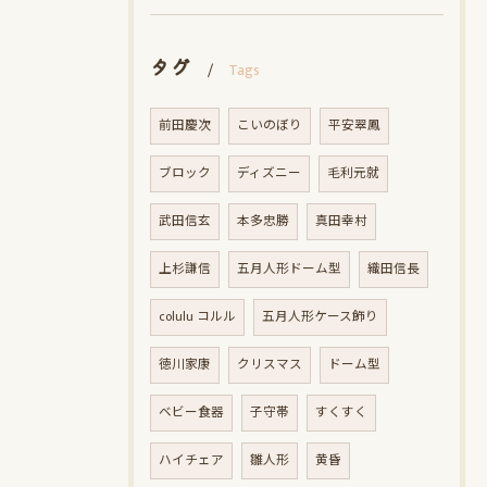
タグ
Tags
前田慶次
こいのぼり
平安翠鳳
ブロック
ディズニー
毛利元就
武田信玄
本多忠勝
真田幸村
上杉謙信
五月人形ドーム型
織田信長
colulu コルル
五月人形ケース飾り
徳川家康
クリスマス
ドーム型
ベビー食器
子守帯
すくすく
ハイチェア
雛人形
黄昏