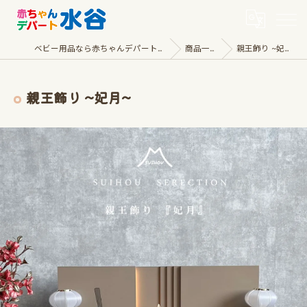
ベビー用品なら赤ちゃんデパート水谷
商品一覧
親王飾り ~妃月~
親王飾り ~妃月~