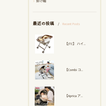
掛け軸
最近の投稿
Recent Posts
【JTC】 ハイローオートスイングラック
【Combi コンビ】 ネムリラ Auto plus NS
【Aprica アップリカ】クルリラ エックス プラスAC