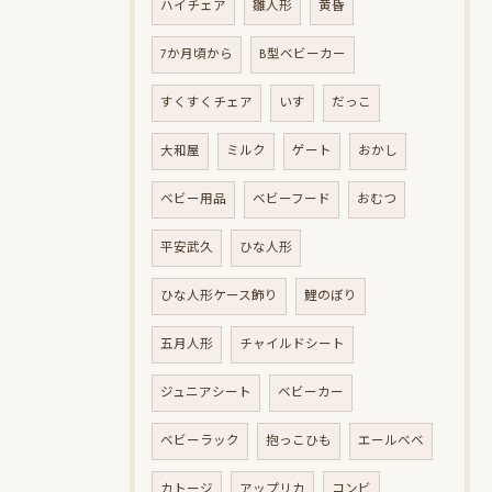
ハイチェア
雛人形
黄昏
7か月頃から
B型ベビーカー
すくすくチェア
いす
だっこ
大和屋
ミルク
ゲート
おかし
ベビー用品
ベビーフード
おむつ
平安武久
ひな人形
ひな人形ケース飾り
鯉のぼり
五月人形
チャイルドシート
ジュニアシート
ベビーカー
ベビーラック
抱っこひも
エールベベ
カトージ
アップリカ
コンビ