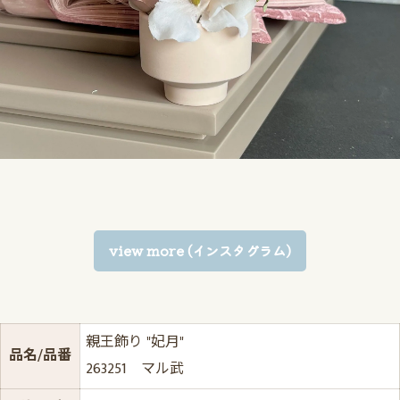
view more (インスタグラム)
親王飾り "妃月"
品名/品番
263251 マル武