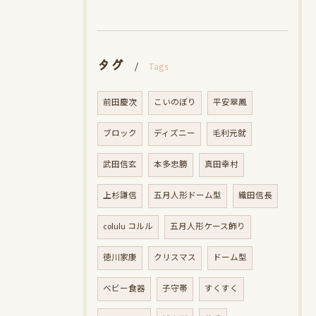
タグ
Tags
前田慶次
こいのぼり
平安翠鳳
ブロック
ディズニー
毛利元就
武田信玄
本多忠勝
真田幸村
上杉謙信
五月人形ドーム型
織田信長
colulu コルル
五月人形ケース飾り
徳川家康
クリスマス
ドーム型
ベビー食器
子守帯
すくすく