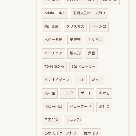
colulu コルル
五月人形ケース飾り
徳川家康
クリスマス
ドーム型
ベビー食器
子守帯
すくすく
ハイチェア
雛人形
黄昏
7か月頃から
B型ベビーカー
すくすくチェア
いす
だっこ
大和屋
ミルク
ゲート
おかし
ベビー用品
ベビーフード
おむつ
平安武久
ひな人形
ひな人形ケース飾り
鯉のぼり