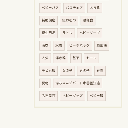
ベビーバス
バスチェア
おまる
補助便座
紙おむつ
離乳食
衛生用品
ラトル
ベビーソープ
浴衣
水着
ビーチバッグ
扇風機
人気
浮き輪
甚平
セール
子ども服
女の子
男の子
春物
夏物
赤ちゃんデパート水谷蟹江店
名古屋市
ベビーグッズ
ベビー服