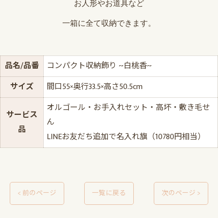
お人形やお道具など
一箱に全て収納できます。
品名/品番
コンパクト収納飾り ~白桃香~
サイズ
間口55×奥行33.5×高さ50.5cm
オルゴール・お手入れセット・高坏・敷き毛せ
サービス
ん
品
LINEお友だち追加で名入れ旗（10780円相当）
< 前のページ
一覧に戻る
次のページ >