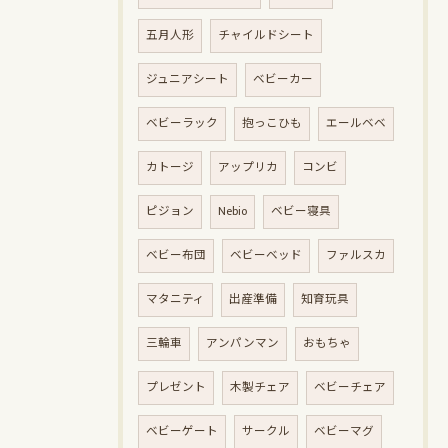
五月人形
チャイルドシート
ジュニアシート
ベビーカー
ベビーラック
抱っこひも
エールベベ
カトージ
アップリカ
コンビ
ピジョン
Nebio
ベビー寝具
ベビー布団
ベビーベッド
ファルスカ
マタニティ
出産準備
知育玩具
三輪車
アンパンマン
おもちゃ
プレゼント
木製チェア
ベビーチェア
ベビーゲート
サークル
ベビーマグ