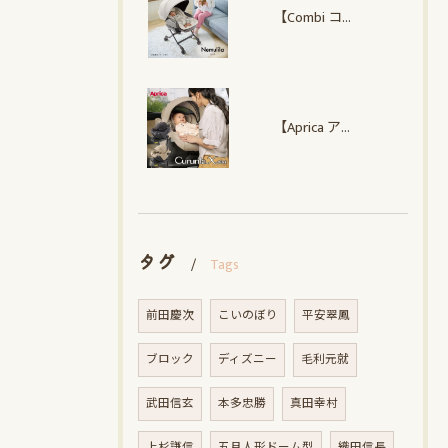
【Combi コンビ】 ネムリラ Auto plus NS
【Aprica アップリカ】クルリラ エックス プラスAC
タグ
Tags
前田慶次
こいのぼり
平安翠鳳
ブロック
ディズニー
毛利元就
武田信玄
本多忠勝
真田幸村
上杉謙信
五月人形ドーム型
織田信長