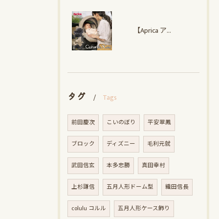
【Aprica アップリカ】クルリラ エックス プラスAC
タグ
Tags
前田慶次
こいのぼり
平安翠鳳
ブロック
ディズニー
毛利元就
武田信玄
本多忠勝
真田幸村
上杉謙信
五月人形ドーム型
織田信長
colulu コルル
五月人形ケース飾り