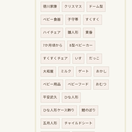
徳川家康
クリスマス
ドーム型
ベビー食器
子守帯
すくすく
ハイチェア
雛人形
黄昏
7か月頃から
B型ベビーカー
すくすくチェア
いす
だっこ
大和屋
ミルク
ゲート
おかし
ベビー用品
ベビーフード
おむつ
平安武久
ひな人形
ひな人形ケース飾り
鯉のぼり
五月人形
チャイルドシート