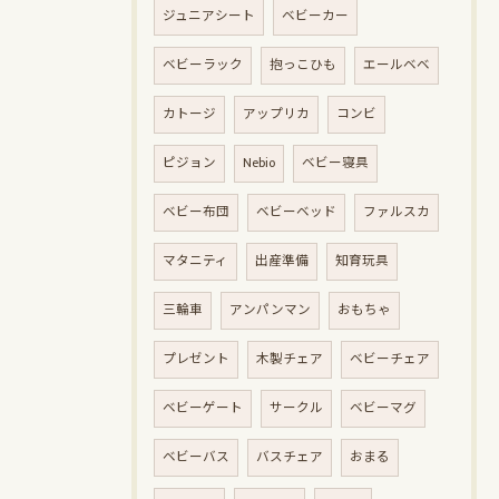
ジュニアシート
ベビーカー
ベビーラック
抱っこひも
エールベベ
カトージ
アップリカ
コンビ
ピジョン
Nebio
ベビー寝具
ベビー布団
ベビーベッド
ファルスカ
マタニティ
出産準備
知育玩具
三輪車
アンパンマン
おもちゃ
プレゼント
木製チェア
ベビーチェア
ベビーゲート
サークル
ベビーマグ
ベビーバス
バスチェア
おまる