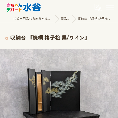
ベビー用品なら赤ちゃんデパート水谷
商品一覧
収納台 『焼桐 格子松 黒/ワイン』
収納台 『焼桐 格子松 黒/ワイン』