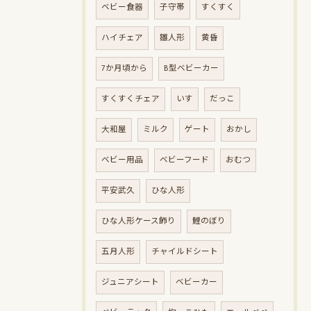
ベビー食器
子守帯
すくすく
ハイチェア
雛人形
黄昏
7か月頃から
B型ベビーカー
すくすくチェア
いす
だっこ
大和屋
ミルク
ゲート
おかし
ベビー用品
ベビーフード
おむつ
平安武久
ひな人形
ひな人形ケース飾り
鯉のぼり
五月人形
チャイルドシート
ジュニアシート
ベビーカー