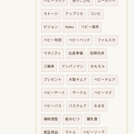
ベビーラック
抱っこひも
エールベベ
カトージ
アップリカ
コンビ
ピジョン
Nebio
ベビー寝具
ベビー布団
ベビーベッド
ファルスカ
マタニティ
出産準備
知育玩具
三輪車
アンパンマン
おもちゃ
プレゼント
木製チェア
ベビーチェア
ベビーゲート
サークル
ベビーマグ
ベビーバス
バスチェア
おまる
補助便座
紙おむつ
離乳食
衛生用品
ラトル
ベビーソープ