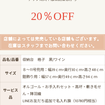
20％OFF
店舗によっては完売している店舗もございます。
在庫はスタッフまでお問い合わせください。
品名/品番
収納台 格子 黒/ワイン
８～11号兜用：幅39ｃｍ×奥行30ｃｍ×高さ48ｃｍ
サイズ
鎧飾り用：幅57ｃｍ×奥行49ｃｍ×高さ94ｃｍ
オルゴール・お手入れセット・高坏・敷き毛せ
サービス
ん・陣羽織
品
LINEお友だち追加で名入れ旗（10780円相当）