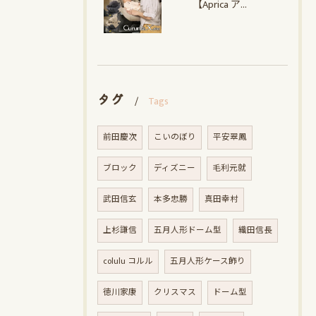
【Aprica アップリカ】クルリラ エックス プラスAC
タグ
Tags
前田慶次
こいのぼり
平安翠鳳
ブロック
ディズニー
毛利元就
武田信玄
本多忠勝
真田幸村
上杉謙信
五月人形ドーム型
織田信長
colulu コルル
五月人形ケース飾り
徳川家康
クリスマス
ドーム型