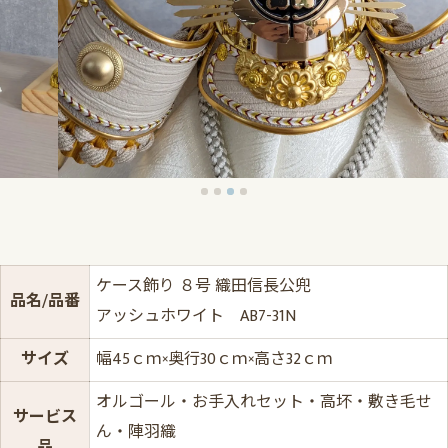
ケース飾り ８号 織田信長公兜
品名/品番
アッシュホワイト AB7-31N
サイズ
幅45ｃｍ×奥行30ｃｍ×高さ32ｃｍ
オルゴール・お手入れセット・高坏・敷き毛せ
サービス
ん・陣羽織
品