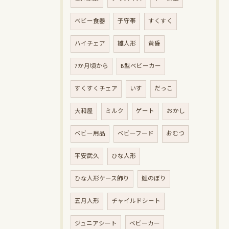
ベビー食器
子守帯
すくすく
ハイチェア
雛人形
黄昏
7か月頃から
B型ベビーカー
すくすくチェア
いす
だっこ
大和屋
ミルク
ゲート
おかし
ベビー用品
ベビーフード
おむつ
平安武久
ひな人形
ひな人形ケース飾り
鯉のぼり
五月人形
チャイルドシート
ジュニアシート
ベビーカー