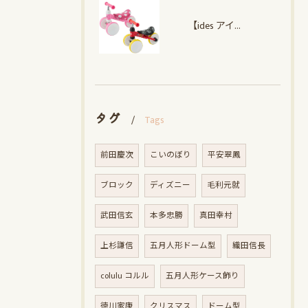
【ides アイデス】 D-Bike mini ワイド ミッキー・ミニー
タグ
Tags
前田慶次
こいのぼり
平安翠鳳
ブロック
ディズニー
毛利元就
武田信玄
本多忠勝
真田幸村
上杉謙信
五月人形ドーム型
織田信長
colulu コルル
五月人形ケース飾り
徳川家康
クリスマス
ドーム型