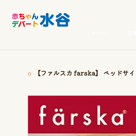
ホーム
店
【ファルスカ farska】 ベッドサ