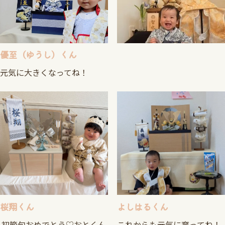
優至（ゆうし）くん
元気に大きくなってね！
桜翔くん
よしはるくん