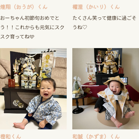
煌翔（おうが）くん
櫂浬（かいり）くん
おーちゃん初節句おめでと
たくさん笑って健康に過ごそ
う！！これからも元気にスク
うね♡
スク育ってね🩵
橙和くん
和誠（かずま）くん