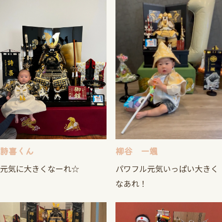
詩喜くん
柳谷 一颯
元気に大きくなーれ☆
パワフル元気いっぱい大きく
なあれ！