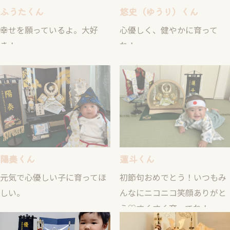
幸せを願っているよ。大好
心優しく、健やかに育って
き！
ね！
陽奏くん
蓮斗くん
元気で心優しい子に育ってほ
初節句おめでとう！いつもみ
しい。
んなにニコニコ笑顔ありがと
う♡すくすく育ってね！