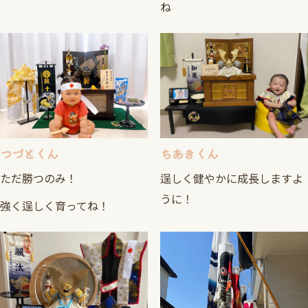
ね
つづとくん
ちあきくん
ただ勝つのみ！
逞しく健やかに成長しますよ
うに！
強く逞しく育ってね！