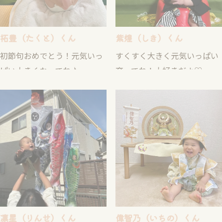
拓豊（たくと）くん
紫煌（しき）くん
初節句おめでとう！元気いっ
すくすく大きく元気いっぱい
ぱい大きくなってね♪
育ってね！大好きだよ♡
凛星（りんせ）くん
偉智乃（いちの）くん
たくさん笑ってたくさん食べ
おおきくなあれ いちのちゃん