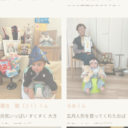
瀬古 陸（りく）くん
るあくん
元気いっぱい すくすく 大き
五月人形を買ってくれたおば
くなってね！♡
あちゃんと一緒に♡♡