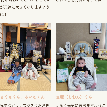
.初節句おめでとう♡おとくん
これからも元気に育ってね！
が元気に大きくなりますよう
に！
さくとくん、るいとくん
志穏（しおん）くん
兄弟なかよくスクスクおおき
明るく元気に育ちますように