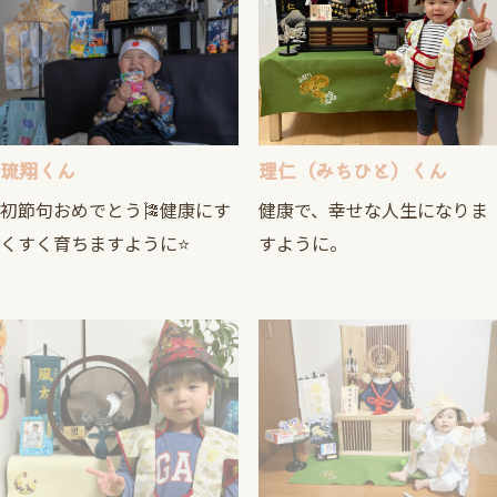
琉翔くん
理仁（みちひと）くん
初節句おめでとう🎏健康にす
健康で、幸せな人生になりま
くすく育ちますように⭐️
すように。
ふうたくん
悠史（ゆうり）くん