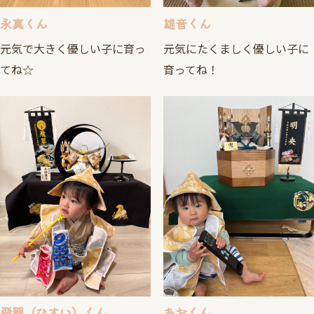
永真くん
雄音くん
元気で大きく優しい子に育っ
元気にたくましく優しい子に
てね☆
育ってね！
飛翠（ひすい）くん
あおくん