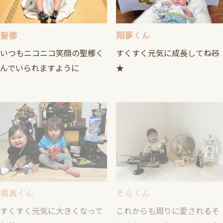
聖梛
翔夢くん
いつもニコニコ笑顔の聖梛く
すくすく元気に成長してね🧸
んでいられますように
★
楓真くん
そらくん
すくすく元気に大きくなって
これからも周りに愛されるそ
ね♡
らくんでいてね。すくすく大