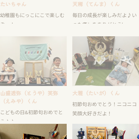
幼稚園もにっこにこで楽しむ
毎日の成長が楽しみだよ♪い
ぞー！
つも癒しをありがとう!
山盛透弥（とうや）笑弥
大雅（たいが）くん
（えみや）くん
初節句おめでとう！ニコニコ
こどもの日&初節句おめでと
笑顔大好きだよ！
う♪♪