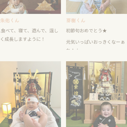
朱佑くん
芽樹くん
.食べて、寝て、遊んで、逞し
初節句おめでとう★
く成長しますように！
元気いっぱいおっきくなーぁ
れ★☆