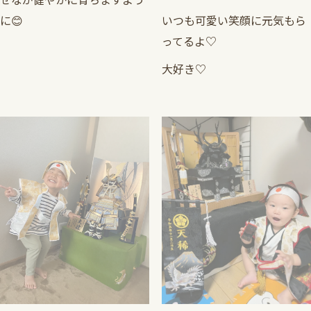
せなが健やかに育ちますよう
に😊
いつも可愛い笑顔に元気もら
ってるよ♡
大好き♡
たいちゃん
天稀（てんま）くん