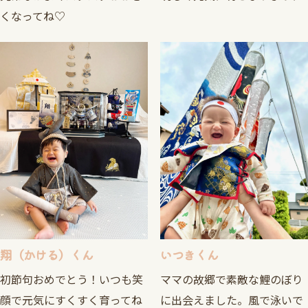
くなってね♡
翔（かける）くん
いつきくん
初節句おめでとう！いつも笑
ママの故郷で素敵な鯉のぼり
顔で元気にすくすく育ってね
に出会えました。風で泳いで