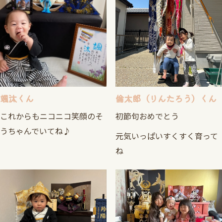
颯汰くん
倫太郎（りんたろう）くん
これからもニコニコ笑顔のそ
初節句おめでとう
うちゃんでいてね♪
元気いっぱいすくすく育って
ね