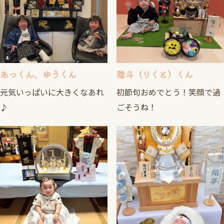
あっくん、ゆうくん
陸斗（りくと）くん
元気いっぱいに大きくなあれ
初節句おめでとう！笑顔で過
♪
ごそうね！