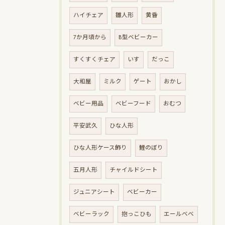
ハイチェア
雛人形
黄昏
7か月頃から
B型ベビーカー
すくすくチェア
いす
だっこ
大和屋
ミルク
ゲート
おかし
ベビー用品
ベビーフード
おむつ
平安武久
ひな人形
ひな人形ケース飾り
鯉のぼり
五月人形
チャイルドシート
ジュニアシート
ベビーカー
ベビーラック
抱っこひも
エールベベ