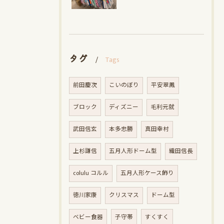
タグ
Tags
前田慶次
こいのぼり
平安翠鳳
ブロック
ディズニー
毛利元就
武田信玄
本多忠勝
真田幸村
上杉謙信
五月人形ドーム型
織田信長
colulu コルル
五月人形ケース飾り
徳川家康
クリスマス
ドーム型
ベビー食器
子守帯
すくすく