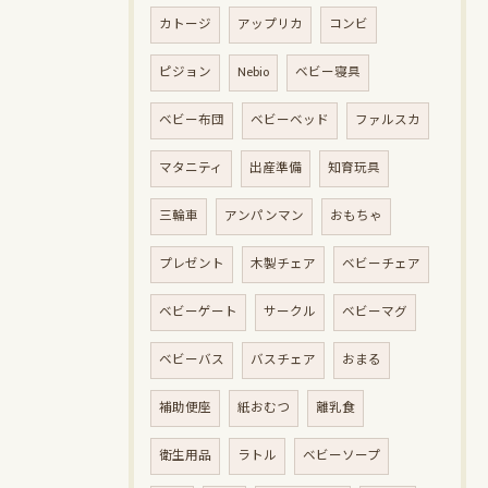
カトージ
アップリカ
コンビ
ピジョン
Nebio
ベビー寝具
ベビー布団
ベビーベッド
ファルスカ
マタニティ
出産準備
知育玩具
三輪車
アンパンマン
おもちゃ
プレゼント
木製チェア
ベビーチェア
ベビーゲート
サークル
ベビーマグ
ベビーバス
バスチェア
おまる
補助便座
紙おむつ
離乳食
衛生用品
ラトル
ベビーソープ