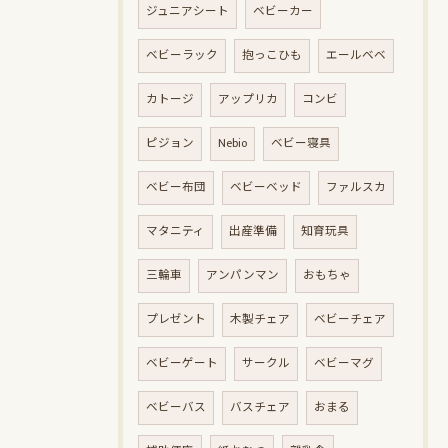
ジュニアシート
ベビーカー
ベビーラック
抱っこひも
エールベベ
カトージ
アップリカ
コンビ
ピジョン
Nebio
ベビー寝具
ベビー布団
ベビーベッド
ファルスカ
マタニティ
出産準備
知育玩具
三輪車
アンパンマン
おもちゃ
プレゼント
木製チェア
ベビーチェア
ベビーゲート
サークル
ベビーマグ
ベビーバス
バスチェア
おまる