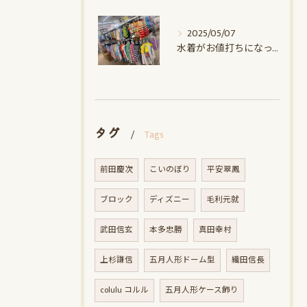
2025/05/07
水着がお値打ちになってます！！｜赤ちゃんデパート水谷
タグ
Tags
前田慶次
こいのぼり
平安翠鳳
ブロック
ディズニー
毛利元就
武田信玄
本多忠勝
真田幸村
上杉謙信
五月人形ドーム型
織田信長
colulu コルル
五月人形ケース飾り