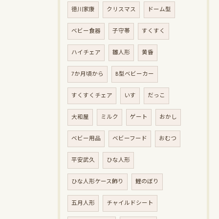
徳川家康
クリスマス
ドーム型
ベビー食器
子守帯
すくすく
ハイチェア
雛人形
黄昏
7か月頃から
B型ベビーカー
すくすくチェア
いす
だっこ
大和屋
ミルク
ゲート
おかし
ベビー用品
ベビーフード
おむつ
平安武久
ひな人形
ひな人形ケース飾り
鯉のぼり
五月人形
チャイルドシート