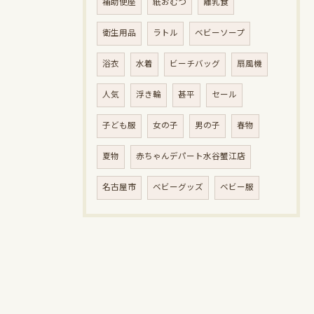
補助便座
紙おむつ
離乳食
衛生用品
ラトル
ベビーソープ
浴衣
水着
ビーチバッグ
扇風機
人気
浮き輪
甚平
セール
子ども服
女の子
男の子
春物
夏物
赤ちゃんデパート水谷蟹江店
名古屋市
ベビーグッズ
ベビー服