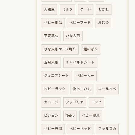
大和屋
ミルク
ゲート
おかし
ベビー用品
ベビーフード
おむつ
平安武久
ひな人形
ひな人形ケース飾り
鯉のぼり
五月人形
チャイルドシート
ジュニアシート
ベビーカー
ベビーラック
抱っこひも
エールベベ
カトージ
アップリカ
コンビ
ピジョン
Nebio
ベビー寝具
ベビー布団
ベビーベッド
ファルスカ