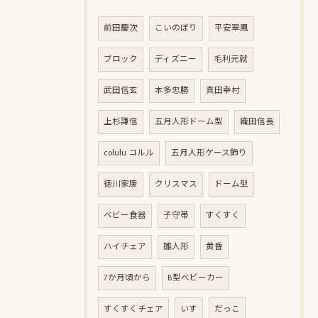
前田慶次
こいのぼり
平安翠鳳
ブロック
ディズニー
毛利元就
武田信玄
本多忠勝
真田幸村
上杉謙信
五月人形ドーム型
織田信長
colulu コルル
五月人形ケース飾り
徳川家康
クリスマス
ドーム型
ベビー食器
子守帯
すくすく
ハイチェア
雛人形
黄昏
7か月頃から
B型ベビーカー
すくすくチェア
いす
だっこ